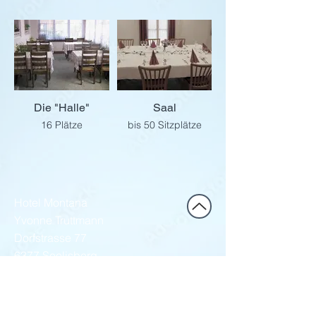
Die "Halle"
Saal
16 Plätze
bis 50 Sitzplätze
Hotel Montana
Yvonne Truttmann
Dorfstrasse 77
6377 Seelisberg
041 820 12 68
hotel.montana@bluewin.ch