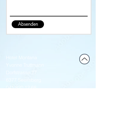
Absenden
Hotel Montana
Yvonne Truttmann
Dorfstrasse 77
6377 Seelisberg
041 820 12 68
hotel.montana@bluewin.ch
Öffnungszeiten Restaurant
Samstag - Donnerstag
ab 8.30h geöffnet
Freitag